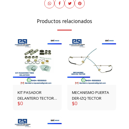
Productos relacionados
KIT PASADOR
MECANISMO PUERTA
DELANTERO TECTOR /
DER-IZQ TECTOR
$
0
$
0
STRALIS /
EUROTRAKKER
1904698