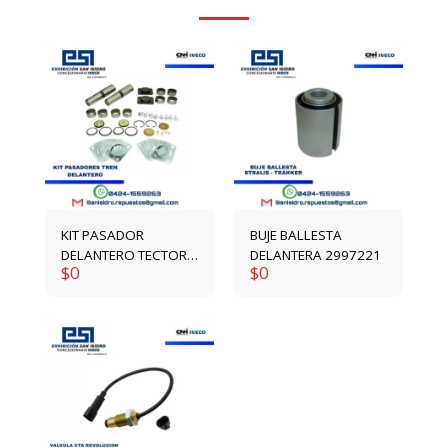
KIT PASADOR
BUJE BALLESTA
DELANTERO TECTOR /
DELANTERA 2997221
$
0
$
0
STRALIS /
EUROTRAKKER
1904698