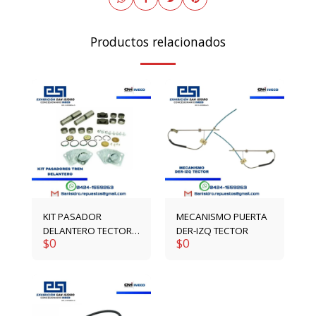
Productos relacionados
KIT PASADOR
MECANISMO PUERTA
DELANTERO TECTOR /
DER-IZQ TECTOR
$
0
$
0
STRALIS /
EUROTRAKKER
1904698