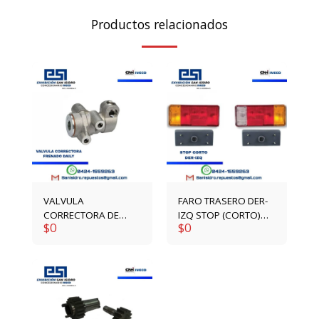
Productos relacionados
VALVULA
FARO TRASERO DER-
CORRECTORA DE
IZQ STOP (CORTO)
$
0
$
0
FRENADO DAILY
1904639-1904640
4792417