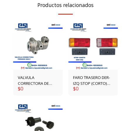
Productos relacionados
VALVULA
FARO TRASERO DER-
CORRECTORA DE
IZQ STOP (CORTO)
$
0
$
0
FRENADO DAILY
1904639-1904640
4792417