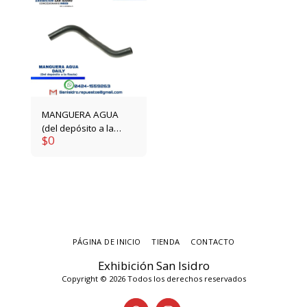
MANGUERA AGUA
(del depósito a la
$
0
flauta) 93818988
PÁGINA DE INICIO
TIENDA
CONTACTO
Exhibición San Isidro
Copyright © 2026 Todos los derechos reservados