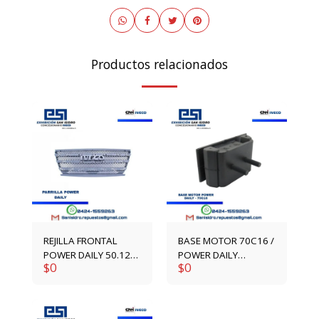
Productos relacionados
REJILLA FRONTAL
BASE MOTOR 70C16 /
POWER DAILY 50.12
POWER DAILY
$
0
$
0
97344697
93852219