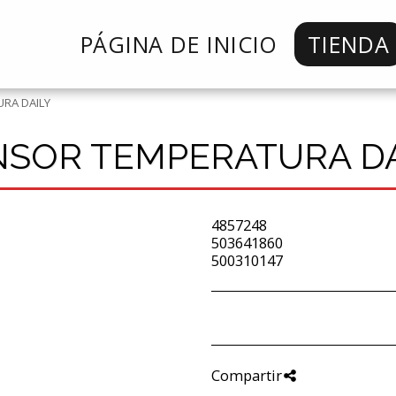
PÁGINA DE INICIO
TIENDA
RA DAILY
NSOR TEMPERATURA DA
4857248
503641860
500310147
Compartir