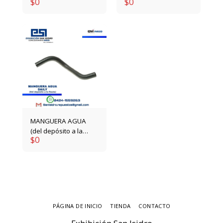
$
0
$
0
97344697
93852219
MANGUERA AGUA
(del depósito a la
$
0
flauta) 93818988
PÁGINA DE INICIO
TIENDA
CONTACTO