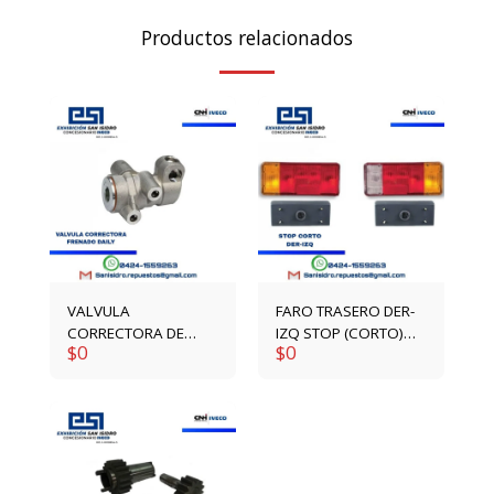
Productos relacionados
VALVULA
FARO TRASERO DER-
CORRECTORA DE
IZQ STOP (CORTO)
$
0
$
0
FRENADO DAILY
1904639-1904640
4792417