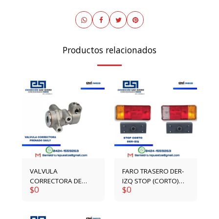
Productos relacionados
VALVULA
FARO TRASERO DER-
CORRECTORA DE
IZQ STOP (CORTO)
$
0
$
0
FRENADO DAILY
1904639-1904640
4792417