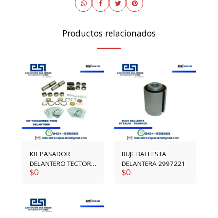
Productos relacionados
KIT PASADOR
BUJE BALLESTA
DELANTERO TECTOR /
DELANTERA 2997221
$
0
$
0
STRALIS /
EUROTRAKKER
1904698