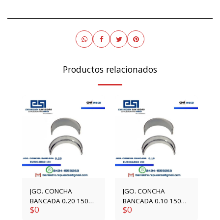
Productos relacionados
JGO. CONCHA
JGO. CONCHA
BANCADA 0.20 150
BANCADA 0.10 150
$
0
$
0
E21 1930814
E21 1930813