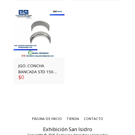
JGO. CONCHA
BANCADA STD 150
$
0
E21 1930812
PÁGINA DE INICIO
TIENDA
CONTACTO
Exhibición San Isidro
Copyright © 2026 Todos los derechos reservados