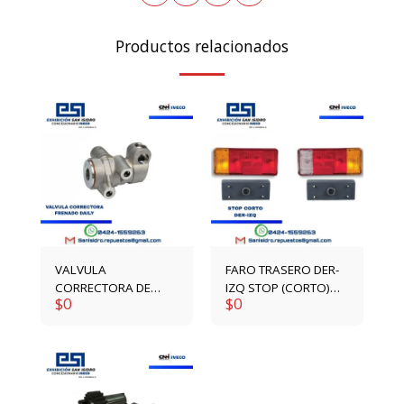
Productos relacionados
VALVULA
FARO TRASERO DER-
CORRECTORA DE
IZQ STOP (CORTO)
$
0
$
0
FRENADO DAILY
1904639-1904640
4792417